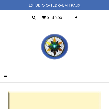
ESTUDIO CATEDRAL VITRAUX
0
-
$0,00