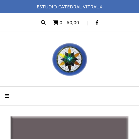
ESTUDIO CATEDRAL VITRAUX
0
-
$0,00