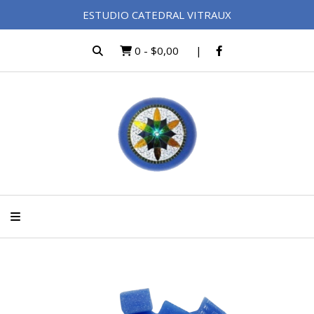
ESTUDIO CATEDRAL VITRAUX
0
-
$0,00