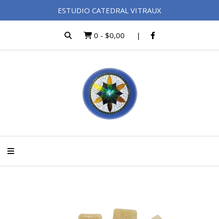
ESTUDIO CATEDRAL VITRAUX
0
-
$0,00