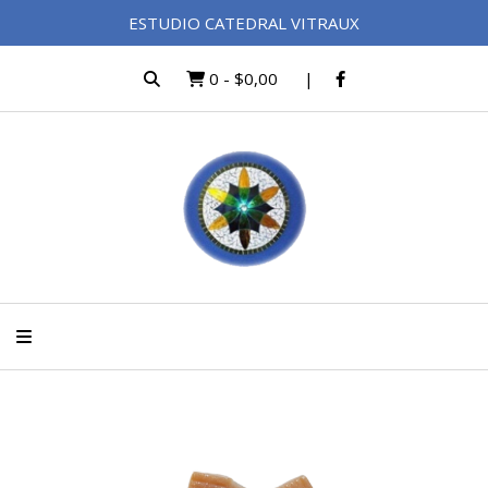
ESTUDIO CATEDRAL VITRAUX
0
-
$0,00