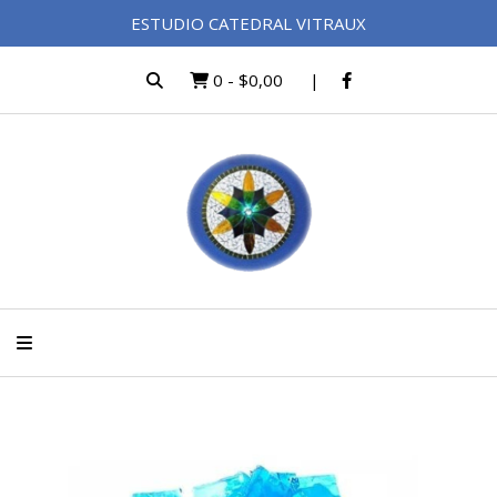
ESTUDIO CATEDRAL VITRAUX
0
-
$0,00