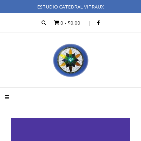
ESTUDIO CATEDRAL VITRAUX
0
-
$0,00