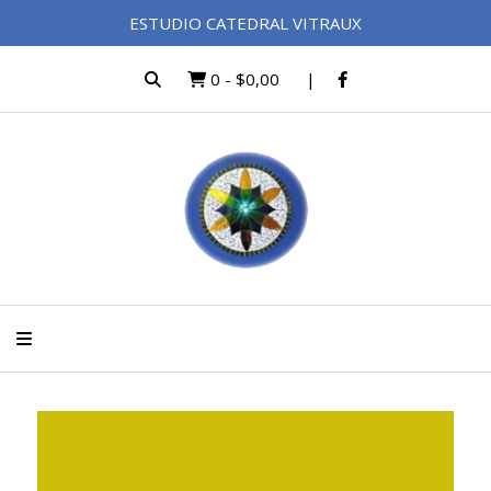
ESTUDIO CATEDRAL VITRAUX
0
-
$0,00