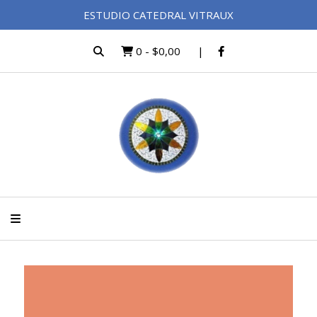
ESTUDIO CATEDRAL VITRAUX
0
-
$0,00