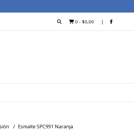
0
-
$0,00
usión
Esmalte SPC991 Naranja