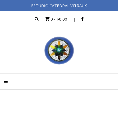
ESTUDIO CATEDRAL VITRAUX
0
-
$0,00